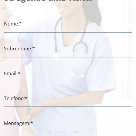
para uma visita, apresente-se naturalmente:
"Oi, sou a Ana, sua sobrinha. Vim passar um
tempo com você." Em vez de perguntar se ele
se lembra de um acontecimento, conte a
Nome:*
história: "Lembra daquela viagem? Foi um dia
muito bonito. Trouxe algumas fotos para
vermos juntos." Dessa forma, a conversa flui
sem colocar o idoso em uma situação de
Sobrenome:*
cobrança. Também é importante falar
devagar, utilizar frases simples, manter
contato visual, respeitar o tempo de resposta
Email:*
e valorizar as emoções, mesmo quando as
lembranças não correspondem exatamente à
realidade. Muitas vezes, o sentimento
permanece, mesmo que a memória dos fatos
Telefone:*
já tenha se perdido. Quem vive com
Alzheimer não precisa ser constantemente
lembrado do que esqueceu. Precisa ser
lembrado de que continua sendo amado,
Mensagem:*
respeitado e acolhido. A comunicação
humanizada não busca provar o que o idoso