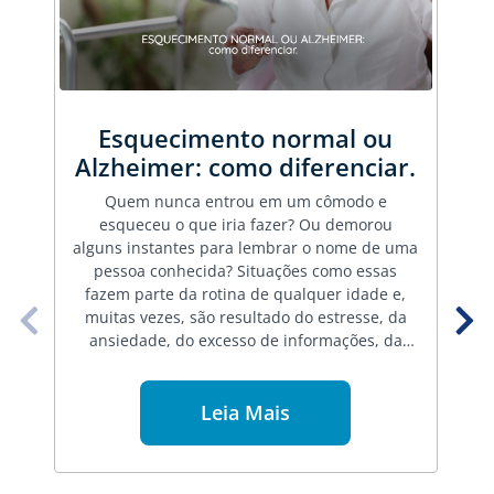
Alzheimer: Perguntas que
não mais convém: Quem sou
eu? Não se lembra mais de
mim?
Conviver com uma pessoa com Alzheimer
exige mais do que paciência e a forma de
falar também é uma forma de cuidar. Exige
compreender que a doença modifica a
maneira como ela percebe, interpreta e
responde ao mundo. Muitas vezes, sem
perceber, familiares e amigos fazem
perguntas ou comentários que, embora bem-
intencionados, podem gerar ansiedade,
constrangimento, frustração e até agitação. É
Leia Mais
muito comum ouvir frases como: "Você lembra